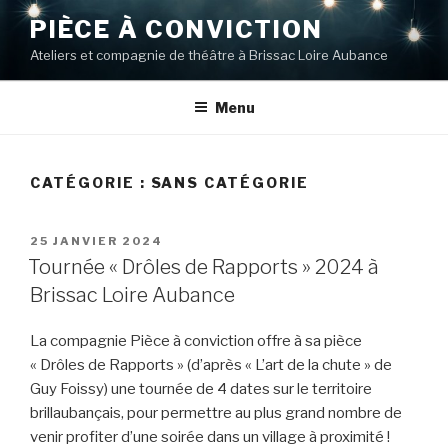
Aller
PIÈCE À CONVICTION
au
Ateliers et compagnie de théâtre à Brissac Loire Aubance
contenu
principal
Menu
CATÉGORIE :
SANS CATÉGORIE
PUBLIÉ
25 JANVIER 2024
LE
Tournée « Drôles de Rapports » 2024 à
Brissac Loire Aubance
La compagnie Pièce à conviction offre à sa pièce
« Drôles de Rapports » (d’après « L’art de la chute » de
Guy Foissy) une tournée de 4 dates sur le territoire
brillaubançais, pour permettre au plus grand nombre de
venir profiter d’une soirée dans un village à proximité !