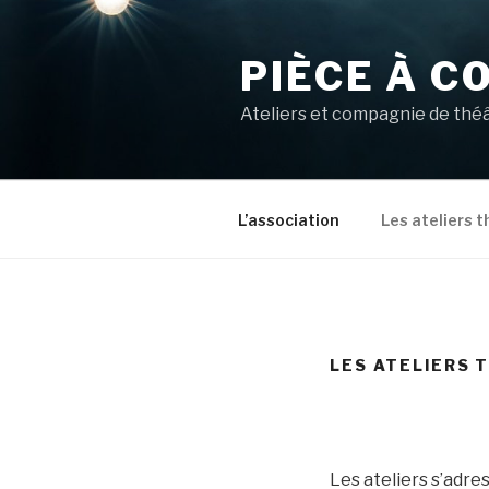
Aller
au
PIÈCE À C
contenu
principal
Ateliers et compagnie de thé
L’association
Les ateliers 
LES ATELIERS 
Les ateliers s’adre