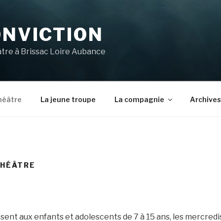
ONVICTION
âtre à Brissac Loire Aubance
théâtre
La jeune troupe
La compagnie
Archives
THÉÂTRE
ssent aux enfants et adolescents de 7 à 15 ans, les mercredi