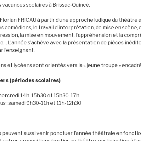
s vacances scolaires à Brissac-Quincé.
 Florian FRICAU à partir d’une approche ludique du théâtre a
s comédiens, le travail d’interprétation, de mise en scène, 
expression, la mise en mouvement, l’appréhension et la comp
ce… L’année s’achève avec la présentation de pièces inédite
ar l’enseignant.
ens et lycéens sont orientés vers
la « jeune troupe »
encadré
ers (périodes scolaires)
: mercredi 14h-15h30 et 15h30-17h
plus : samedi 9h30-11h et 11h-12h30
peuvent aussi venir ponctuer l’année théâtrale en fonction 
 autres propositions (sorties au théâtre, participation à l’a